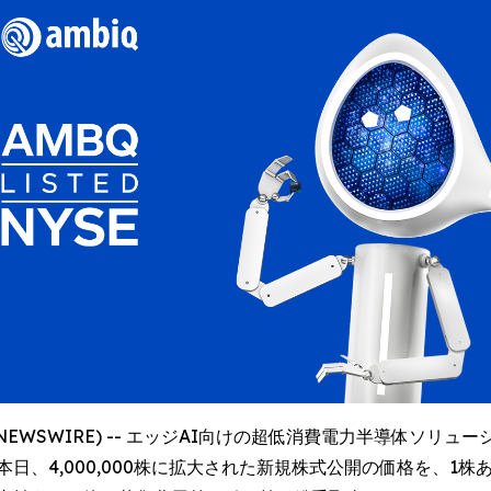
GLOBE NEWSWIRE) -- エッジAI向けの超低消費電力半導
ク」) は本日、4,000,000株に拡大された新規株式公開の価格を、1株