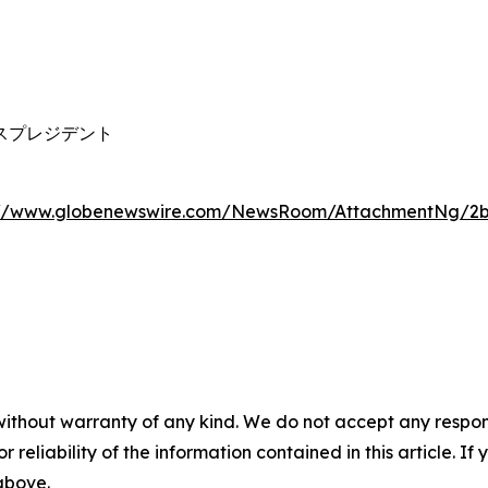
スプレジデント
://www.globenewswire.com/NewsRoom/AttachmentNg/2b
without warranty of any kind. We do not accept any responsib
r reliability of the information contained in this article. I
 above.