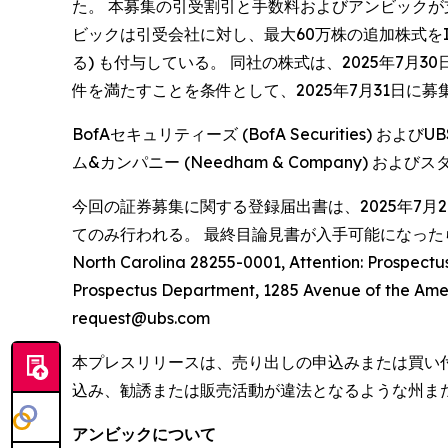
た。 本募集の引受割引と手数料およびアンビックが支払
ビックは引受会社に対し、最大60万株の追加株式を
る) も付与している。 同社の株式は、2025年7
件を満たすことを条件として、2025年7月31日に
BofAセキュリティーズ (BofA Securities) 
ム&カンパニー (Needham & Company) およびスタ
今回の証券募集に関する登録届出書は、2025年7月29日に証
てのみ行われる。 最終目論見書が入手可能になったら、以下まで連絡する
North Carolina 28255-0001, Attention: Pros
Prospectus Department, 1285 Avenue of th
request@ubs.com
本プレスリリースは、売り出しの申込みまたは買い
込み、勧誘または販売活動が違法となるような州ま
アンビックについて