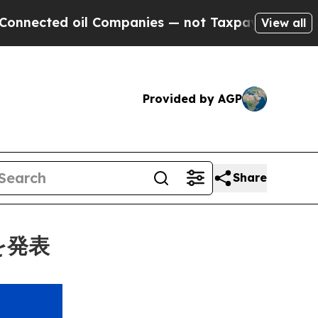
 oil Companies — not Taxpayers — the Chance to 
View all
Provided by AGP
Share
を発表