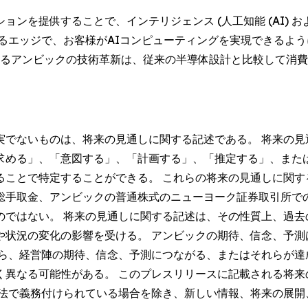
ンを提供することで、インテリジェンス (人工知能 (AI) 
るエッジで、お客様がAIコンピューティングを実現できるよう
盤とするアンビックの技術革新は、従来の半導体設計と比較して消
実でないものは、将来の見通しに関する記述である。 将来の見
求める」、「意図する」、「計画する」、「推定する」、また
ることで特定することができる。 これらの将来の見通しに関す
総手取金、アンビックの普通株式のニューヨーク証券取引所で
のではない。 将来の見通しに関する記述は、その性質上、過去
や状況の変化の影響を受ける。 アンビックの期待、信念、予測
がら、経営陣の期待、信念、予測につながる、またはそれらが達
く異なる可能性がある。 このプレスリリースに記載される将来
券法で義務付けられている場合を除き、新しい情報、将来の展開