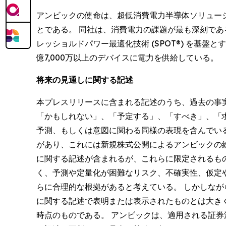
アンビックの使命は、超低消費電力半導体ソリューショ
とである。 同社は、消費電力の課題が最も深刻であ
レッショルドパワー最適化技術 (SPOT®) を基
億7,000万以上のデバイスに電力を供給している。
将来の見通しに関する記述
本プレスリリースに含まれる記述のうち、過去の事
「かもしれない」、「予定する」、「すべき」、「
予測、もしくは意図に関わる同様の表現を含んでい
があり、これには新規株式公開によるアンビックの
に関する記述が含まれるが、これらに限定されるも
く、予測や定量化が困難なリスク、不確実性、仮定
らに合理的な根拠があると考えている。 しかしな
に関する記述で表明または表示されたものとは大き
時点のものである。 アンビックは、適用される証