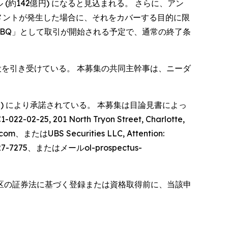
約142億円) になると見込まれる。 さらに、アン
トメントが発生した場合に、それをカバーする目的に限
AMBQ」として取引が開始される予定で、通常の終了条
k) が主幹事役を引き受けている。 本募集の共同主幹事は、ニーダ
ssion) により承諾されている。 本募集は目論見書によっ
201 North Tryon Street, Charlotte,
com、またはUBS Securities LLC, Attention:
) 827-7275、またはメールol-prospectus-
区の証券法に基づく登録または資格取得前に、当該申