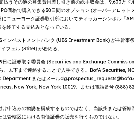
うその他の募集費用差し引き前の総手取金は、9,600万ドル (
IPO価格で購入できる30日間のオプション (オーバーアロッ
月30日にニューヨーク証券取引所においてティッカーシンボル「
募集を終了する見込みとなっている。
およびUBSインベストメントバンク (UBS Investment Ban
イフェル (Stifel) が務める。
券取引委員会 (Securities and Exchange Commi
ことで入手できる。BofA Securities, NC1-022-02-25, 
pectus Department またはメールdg.prospectus_requests@bofa.
e Americas, New York, New York 10019、または電話番号 (888
付け申込みの勧誘を構成するものではなく、当該州または管轄
たは管轄区における有価証券の販売を行うものではない。