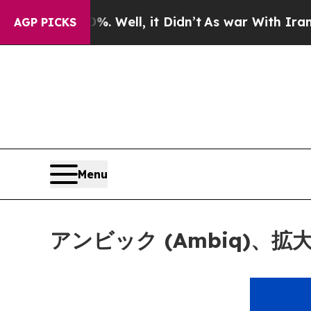
0%. Well, it Didn’t
As war With Iran Drove oil 
AGP PICKS
Menu
アンビック (Ambiq)