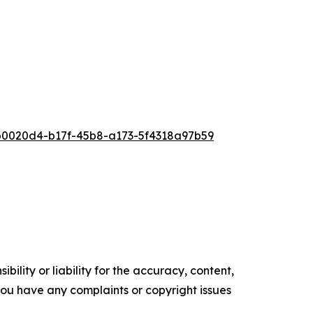
0020d4-b17f-45b8-a173-5f4318a97b59
ility or liability for the accuracy, content,
f you have any complaints or copyright issues