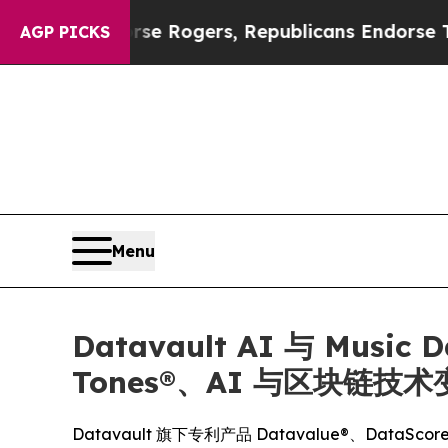
Endorse Rogers, Republicans Endorse Talarico
Th
AGP PICKS
Menu
Datavault AI 与 Musi
Tones®、AI 与区块链
Datavault 旗下专利产品 Datavalue®、DataScore® 及