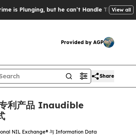
ging, but he can’t Handle That Truth
Scientists 
View all
Provided by AGP
Share
过专利产品 Inaudible
式
al NIL Exchange® 与 Information Data