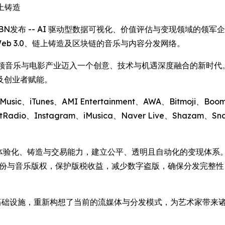
链上铸造
 -- 通过IBN发布 -- AI 驱动型数据可视化、价值评估与变现领域的领军企业 
Web 3.0、链上铸造及区块链的音乐与内容分发网络。
 的使命是引领音乐与电影产业迈入一个创意、技术与机遇深度融合的新
及创业者赋能。
Music、iTunes、AMI Entertainment、AWA、Bitmoji、Bo
Radio、Instagram、iMusica、Naver Live、Shazam、Sna
的体验化、铸造与交易能力，建立公平、透明且自动化的变现体系。 为加速这
艺术家身份与音乐版权，保护版税收益，减少数字盗版，确保分发完
 AI 的分发基础设施，重新构想了当前的流媒体与分发模式，为艺术家