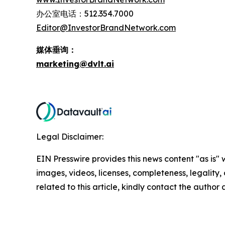
办公室电话：512.354.7000
Editor@InvestorBrandNetwork.com
媒体垂询：
marketing@dvlt.ai
Legal Disclaimer:
EIN Presswire provides this news content "as is" 
images, videos, licenses, completeness, legality, o
related to this article, kindly contact the author