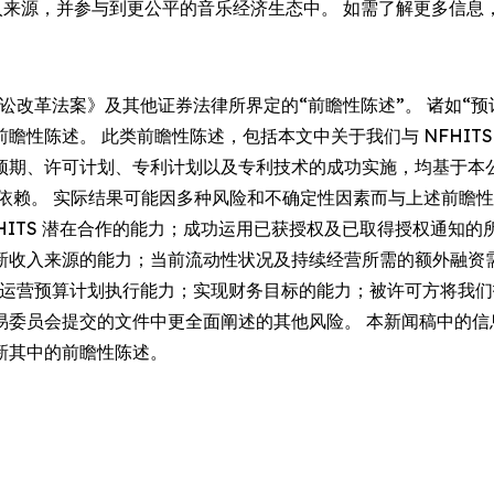
拓新收入来源，并参与到更公平的音乐经济生态中。 如需了解更多信
讼改革法案》及其他证券法律所界定的“前瞻性陈述”。 诸如“预计
性陈述。 此类前瞻性陈述，包括本文中关于我们与 NFHITS 
预期、许可计划、专利计划以及专利技术的成功实施，均基于本
度依赖。 实际结果可能因多种风险和不确定性因素而与上述前瞻
 NFHITS 潜在合作的能力；成功运用已获授权及已取得授权通
新收入来源的能力；当前流动性状况及持续经营所需的额外融资
管理与运营预算计划执行能力；实现财务目标的能力；被许可方将
易委员会提交的文件中更全面阐述的其他风险。 本新闻稿中的信
新其中的前瞻性陈述。