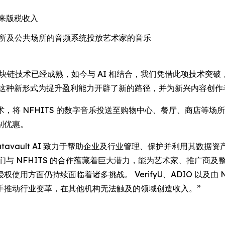
来版税收入
各类娱乐场所及公共场所的音频系统投放艺术家的音乐
表示：“区块链技术已经成熟，如今与 AI 相结合，我们凭借此项技
 这种新形式为提升盈利能力开辟了新的路径，并为新兴内容创作
IO 音频技术，将 NFHITS 的数字音乐投送至购物中心、餐厅、
别优惠。
ey 表示：“Datavault AI 致力于帮助企业及行业管理、保护并
们与 NFHITS 的合作蕴藏着巨大潜力，能为艺术家、推广商
方面仍持续面临着诸多挑战。 VerifyU、ADIO 以及由 NY
携手推动行业变革，在其他机构无法触及的领域创造收入。”