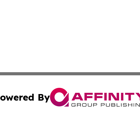
owered By
ubmit Press Release
Terms & Conditions
Copyright/DMCA
nc. dba Affinity Group Publishing & Technology Digest Ye