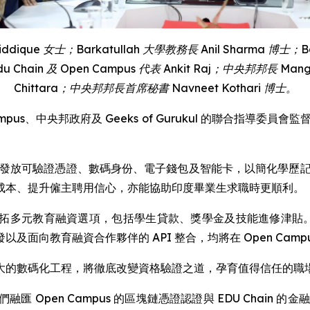
iddique
女士；
Barkatullah
大學教務長
Anil
Sharma
博士；
B
du Chain
及
Open Campus
代表
Ankit Raj
；中央邦邦長
Mang
Chittara
；中央邦邦長首席秘書
Navneet Kothari
博士。
pus、中央邦政府及 Geeks of Gurukul 的聯合指導委員會
態系統，發放可驗證憑證、數碼身份、電子錢包及智能卡，以簡化學
成本、提升僱主聘用信心，亦能協助印度畢業生求職時更順利。
生開拓多元教育融資選項，包括學生貸款、獎學金及技能進修津貼。 此金
向教育融資合作夥伴的 API 整合，均將在 Open Campus 
生說道：「此龐大的數碼化工程，將徹底改變資格驗證之道，孕育值得信
表示：「我們融匯 Open Campus 的區塊鏈憑證認證與 EDU C