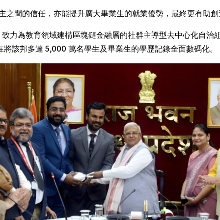
增進僱主之間的信任，亦能提升廣大畢業生的就業優勢，最終更有助
SWIRE) -- 致力為教育領域建構區塊鏈金融層的社群主導型去中心化自治組
旨在將該邦多達 5,000 萬名學生及畢業生的學歷記錄全面數碼化。