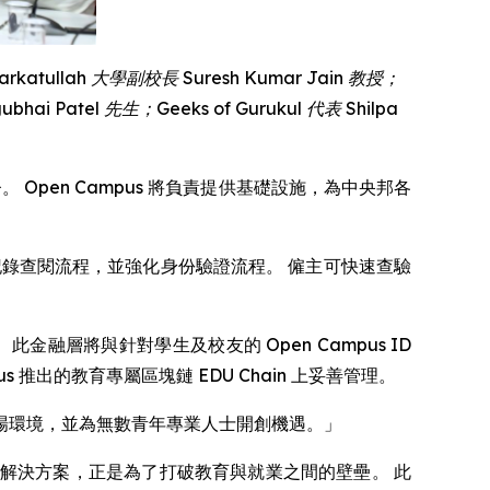
arkatullah
大學副校長
Suresh Kumar Jain
教授；
ubhai
Patel
先生；
Geeks of Gurukul
代表
Shilpa
監督。 Open Campus 將負責提供基礎設施，為中央邦各
歷記錄查閱流程，並強化身份驗證流程。 僱主可快速查驗
融層將與針對學生及校友的 Open Campus ID
推出的教育專屬區塊鏈 EDU Chain 上妥善管理。
任的職場環境，並為無數青年專業人士開創機遇。」
hain 的金融解決方案，正是為了打破教育與就業之間的壁壘。 此