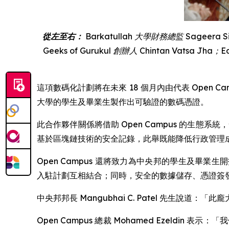
從左至右：
Barkatullah
大學財務總監
Sageera S
Geeks of Gurukul
創辦人
Chintan Vatsa Jha
；
E
這項數碼化計劃將在未來 18 個月內由代表 Open Cam
大學的學生及畢業生製作出可驗證的數碼憑證。
此合作夥伴關係將借助 Open Campus 的生
基於區塊鏈技術的安全記錄，此舉既能降低行政管理
Open Campus 還將致力為中央邦的學生及畢業
入駐計劃互相結合；同時，安全的數據儲存、憑證簽發以及面
中央邦邦長 Mangubhai C. Patel 先
Open Campus 總裁 Mohamed Ezeldin 