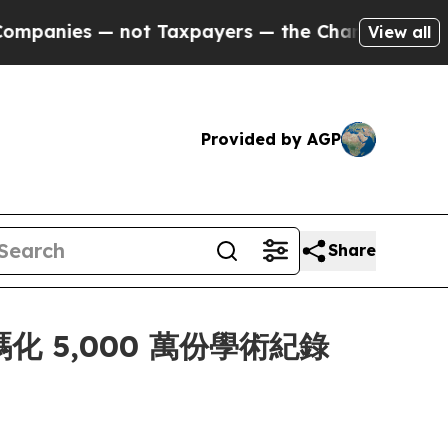
s — not Taxpayers — the Chance to Cash in on Pu
View all
Provided by AGP
Share
數碼化 5,000 萬份學術紀錄