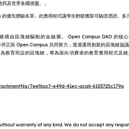
他邦及世界各國借鑒。」
Hub 的優先體驗名單。此應用程式讓學生輕鬆獲取可驗證憑證、
構由區塊鏈驅動的金融層。 Open Campus DAO 的
夥伴正與 Open Campus 共同努力，透過運用創新的區塊
，亦即首個為教育而設的區塊鏈，專為面向消費者的教育應用程式及鏈上教育金
tachmentNg/7eef6ac7-e49d-41ec-aca6-6103725c179a
without warranty of any kind. We do not accept any responsib