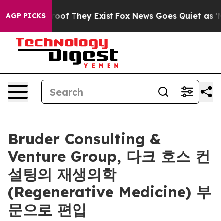
ers no Proof They Exist
Fox News Goes Quiet as 'Maga 
AGP PICKS
Bruder Consulting &
Venture Group, 다크 호스 컨
설팅의 재생의학
(Regenerative Medicine) 부
문으로 편입