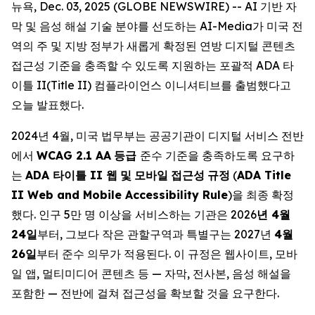
뉴욕, Dec. 03, 2025 (GLOBE NEWSWIRE) -- AI 기반 자
막 및 음성 해설 기술 분야를 선도하는 AI-Media가 미국 전
역의 주 및 지방 정부가 새롭게 확정된 연방 디지털 콘텐츠
접근성 기준을 충족할 수 있도록 지원하는 포괄적 ADA 타
이틀 II(Title II) 컴플라이언스 이니셔티브를 출범했다고
오늘 발표했다.
2024년 4월, 미국 법무부는 공공기관이 디지털 서비스 전반
에서
WCAG 2.1 AA
등급
준수 기준을 충족하도록 요구하
는
ADA
타이틀
II
웹
및
모바일
접근성
규정
(
ADA Title
II Web and Mobile Accessibility Rule
)을 최종 확정
했다. 인구 5만 명 이상을 서비스하는 기관은 2026
년
4
월
24
일
부터, 그보다 작은 관할구역과 특별구는 2027년
4
월
26
일
부터 준수 의무가 적용된다. 이 규정은 웹사이트, 모바
일 앱, 멀티미디어 콘텐츠 등 — 자막, 전사본, 음성 해설을
포함한 — 전반에 걸쳐 접근성을 확보할 것을 요구한다.